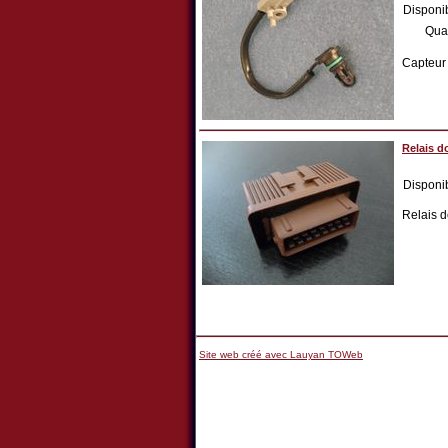
Disponib
Qua
Capteur
Relais d
Disponib
Relais 
Site web créé avec Lauyan TOWeb