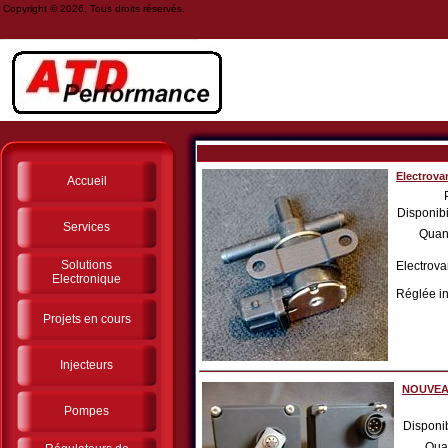
Copyright © 2026. Tous droits réservés.
Electrov
Accueil
Disponibi
Services
Quant
Solutions
Electrov
Electronique
Réglée in
Projets en cours
Injecteurs
NOUVEAU:
Pompes
Disponib
Qua