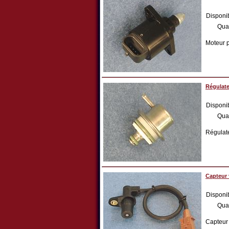
Disponib
Qua
Moteur p
Régulate
Disponib
Qua
Régulat
Capteur
Disponib
Qua
Capteur