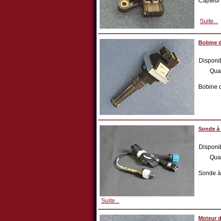
Capteur
Suite...
Bobine 
Disponib
Qua
Bobine 
Sonde à
Disponib
Qua
Sonde à
Suite...
Moteur d