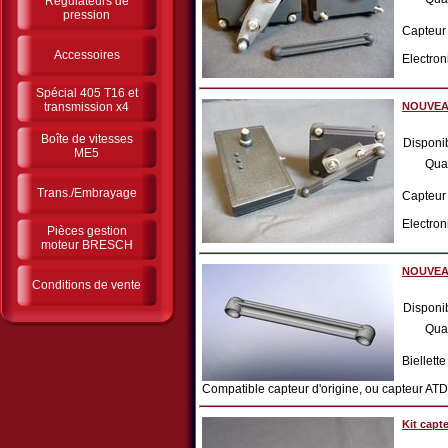
Régulateurs de
pression
Capteur
Accessoires
Electron
Spécial 405 T16 et
transmission x4
NOUVEAU
Boîte de vitesses
Disponib
ME5
Qua
Trans./Embrayage
Capteur
Electron
Pièces gestion
moteur BRESCH
NOUVEAU:
Conditions de vente
Disponib
Qua
Biellett
Compatible capteur d'origine, ou capteur 
Kit capt