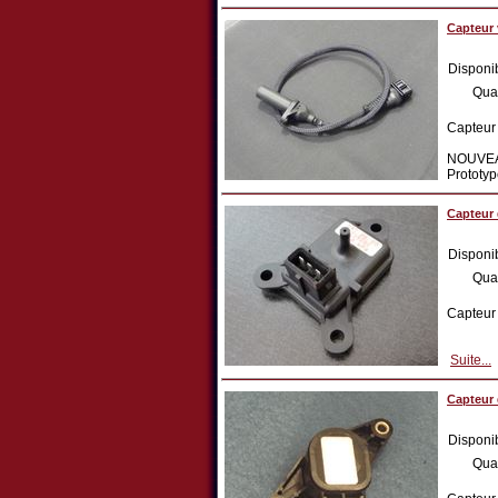
Capteur
Disponib
Qua
Capteur
NOUVEAU:
Prototyp
Capteur 
Disponib
Qua
Capteur 
Suite...
Capteur 
Disponib
Qua