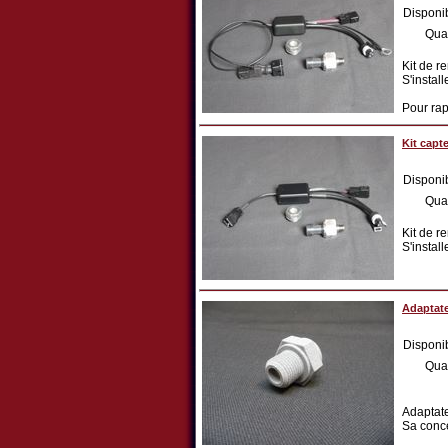
Disponib
Qua
Kit de r
S'instal
Pour rap
Kit capt
Disponib
Qua
Kit de r
S'instal
Adaptate
Disponib
Qua
Adaptate
Sa conce