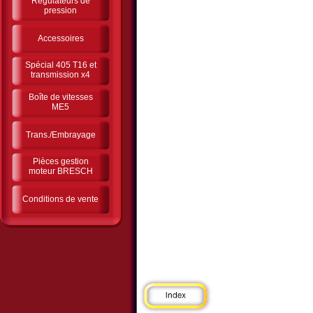
Régulateurs de
pression
Accessoires
Spécial 405 T16 et
transmission x4
Boîte de vitesses
ME5
Trans./Embrayage
Pièces gestion
moteur BRESCH
Conditions de vente