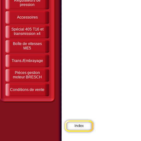
Régulateurs de
pression
Accessoires
Spécial 405 T16 et
transmission x4
Boîte de vitesses
ME5
Trans./Embrayage
Pièces gestion
moteur BRESCH
Conditions de vente