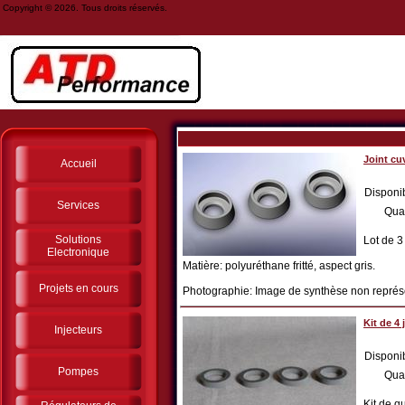
Copyright © 2026. Tous droits réservés.
Joint cuv
Accueil
Disponib
Services
Qua
Solutions
Lot de 3
Electronique
Matière: polyuréthane fritté, aspect gris.
Projets en cours
Photographie: Image de synthèse non représent
Kit de 4
Injecteurs
Disponib
Pompes
Qua
Kit de qu