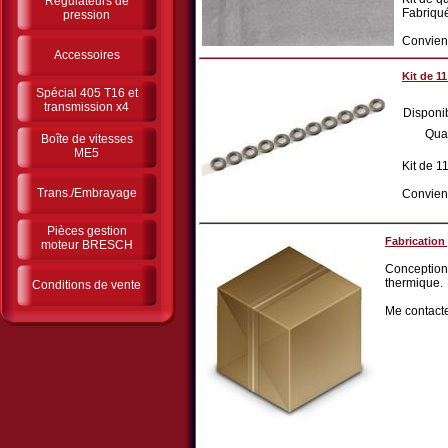
Régulateurs de
Fabriqué
pression
Convient
Accessoires
Kit de 1
Spécial 405 T16 et
transmission x4
Disponib
Qua
Boîte de vitesses
ME5
Kit de 1
Trans./Embrayage
Convien
Pièces gestion
Fabrication 
moteur BRESCH
Conception e
thermique.
Conditions de vente
Me contacte