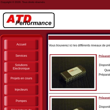
Copyright © 2026. Tous droits réservés.
Accueil
Vous trouverez ici les différents niveaux de 
Services
Préparat
Solutions
Disponib
Electronique
Qua
Préparat
Projets en cours
Injecteurs
Préparat
Pompes
Disponib