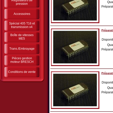
Régulateurs de
Qua
pression
Préparat
Accessoires
Spécial 405 T16 et
transmission x4
Prépara
Boîte de vitesses
ME5
Disponib
Qua
Trans./Embrayage
Préparat
Pièces gestion
moteur BRESCH
Conditions de vente
Préparat
Disponib
Qua
Préparat