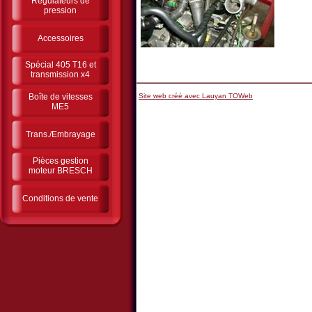
Régulateurs de
pression
Accessoires
Spécial 405 T16 et
transmission x4
Boîte de vitesses
Site web créé avec Lauyan TOWeb
ME5
Trans./Embrayage
Pièces gestion
moteur BRESCH
Conditions de vente