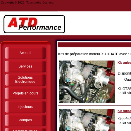
Copyright © 2026. Tous droits réservés.
Accueil
Kits de préparation moteur XU10J4TE avec t
Kit turb
Services
Disponib
Solutions
Qua
Electronique
Kit GT2
Le kit s
Projets en cours
Injecteurs
Kit turb
Kit prê
Pompes
Le kit s