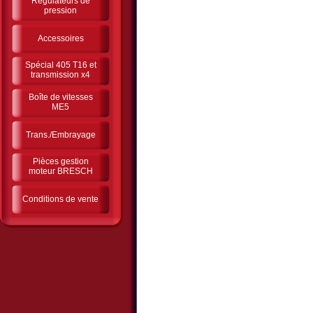
Régulateurs de
pression
Accessoires
Spécial 405 T16 et
transmission x4
Boîte de vitesses
ME5
Trans./Embrayage
Pièces gestion
moteur BRESCH
Conditions de vente