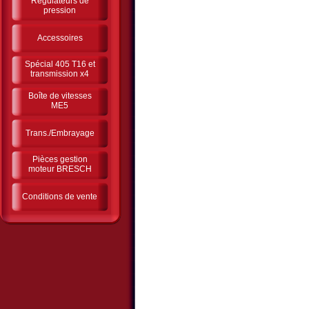
Régulateurs de
pression
Accessoires
Spécial 405 T16 et
transmission x4
Boîte de vitesses
ME5
Trans./Embrayage
Pièces gestion
moteur BRESCH
Conditions de vente