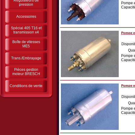
Régulateurs de
Pompe ex
pression
Capacité
Accessoires
Spécial 405 T16 et
transmission x4
Pompe ex
Boîte de vitesses
Disponib
ME5
Qua
Pompe ex
Trans./Embrayage
Capacité
Pièces gestion
moteur BRESCH
Conditions de vente
Pompe ex
Disponib
Qua
Pompe ex
Capacité