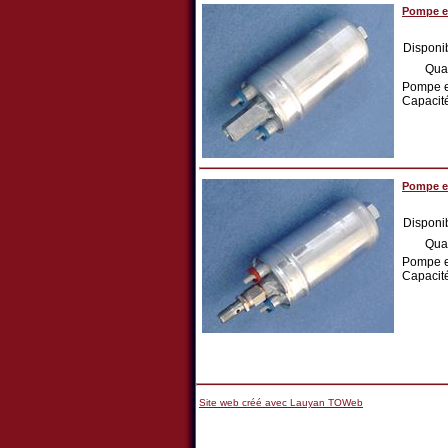
Pompe ex
Disponib
Qua
Pompe ex
Capacité
Pompe ex
Disponib
Qua
Pompe ex
Capacité
Site web créé avec Lauyan TOWeb