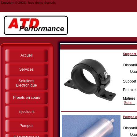
Copyright © 2026. Tous droits réservés.
Support
Accueil
Disponib
Services
Qua
Solutions
Support
Electronique
Entraxe 
Projets en cours
Matière:
Suite...
Injecteurs
Pompe ex
Pompes
Disponib
Qua