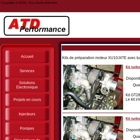
Copyright © 2026. Tous droits réservés.
Accueil
Kits de préparation moteur XU10J4TE avec t
Kit turb
Services
Disponib
Solutions
Qua
Electronique
Kit GT2
Le kit s
Projets en cours
Injecteurs
Kit turb
Pompes
Disponib
Qua