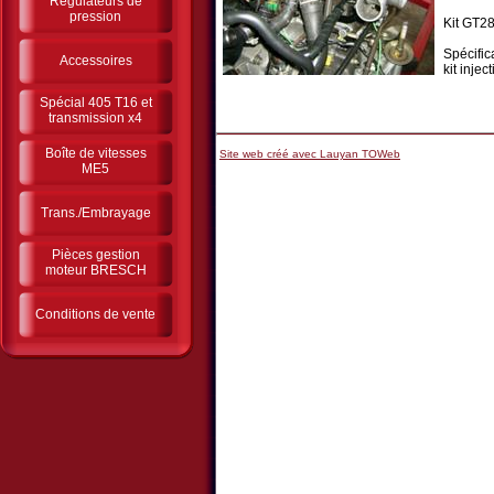
Régulateurs de
pression
Kit GT2
Spécific
Accessoires
kit inje
Spécial 405 T16 et
transmission x4
Boîte de vitesses
Site web créé avec Lauyan TOWeb
ME5
Trans./Embrayage
Pièces gestion
moteur BRESCH
Conditions de vente